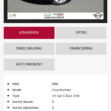
KENMERKEN
OPTIES
OMSCHRIJVING
FINANCIERING
AUTO INRUILEN?
Merk
MINI
Model
Countryman
Type
1.6 Cpr S ALL4 Chili
Aantal deuren
5
Aantal zitplaatsen
5