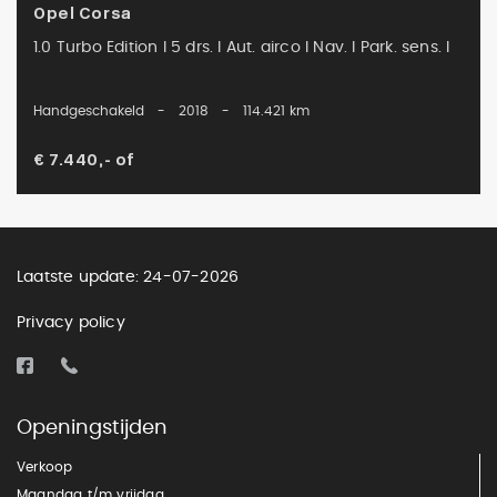
Opel Corsa
1.0 Turbo Edition I 5 drs. I Aut. airco I Nav. I Park. sens. I
Handgeschakeld
-
2018
-
114.421 km
€ 7.440,-
of
Laatste update: 24-07-2026
Privacy policy
Openingstijden
Verkoop
Maandag t/m vrijdag